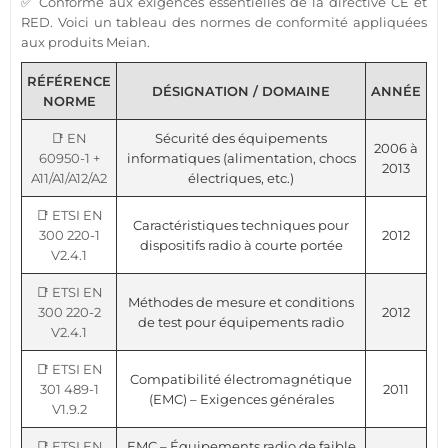
✅ Conforme aux exigences essentielles de la directive CE et
RED. Voici un tableau des normes de conformité appliquées
aux produits Meian.
RÉFÉRENCE
DÉSIGNATION / DOMAINE
ANNÉE
NORME
📑 EN
Sécurité des équipements
2006 à
60950-1 +
informatiques (alimentation, chocs
2013
A11/A1/A12/A2
électriques, etc.)
📑 ETSI EN
Caractéristiques techniques pour
300 220-1
2012
dispositifs radio à courte portée
V2.4.1
📑 ETSI EN
Méthodes de mesure et conditions
300 220-2
2012
de test pour équipements radio
V2.4.1
📑 ETSI EN
Compatibilité électromagnétique
301 489-1
2011
(EMC) – Exigences générales
V1.9.2
📑 ETSI EN
EMC – Équipements radio de faible