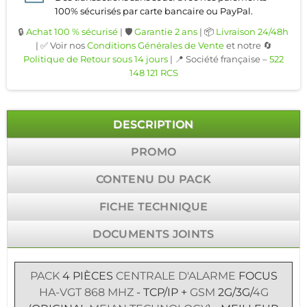
100% sécurisés par carte bancaire ou PayPal.
🔒
Achat 100 % sécurisé
| 🛡️
Garantie 2 ans
| 📦
Livraison 24/48h
| ✅ Voir nos
Conditions Générales de Vente
et notre 🔄
Politique de Retour sous 14 jours
| 📍 Société française –
522
148 121 RCS
DESCRIPTION
PROMO
CONTENU DU PACK
FICHE TECHNIQUE
DOCUMENTS JOINTS
PACK
4 PIÈCES
CENTRALE D'ALARME
FOCUS
HA-VGT
868 MHZ
- TCP/IP +
GSM
2G/3G/
4G