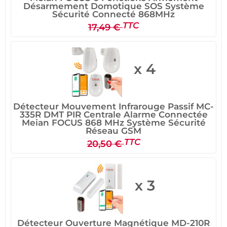
Désarmement Domotique SOS Système
Sécurité Connecté 868MHz
TTC
17,49 €
x 4
Détecteur Mouvement Infrarouge Passif MC-
335R DMT PIR Centrale Alarme Connectée
Meian FOCUS 868 MHz Système Sécurité
Réseau GSM
TTC
20,50 €
x 3
Détecteur Ouverture Magnétique MD-210R