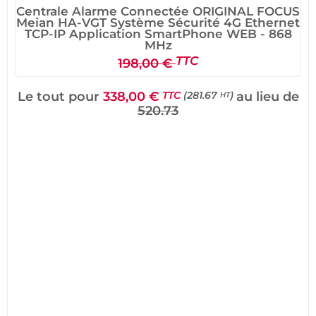
Centrale Alarme Connectée ORIGINAL FOCUS
Meian HA-VGT Système Sécurité 4G Ethernet
TCP-IP Application SmartPhone WEB - 868
MHz
TTC
198,00 €
Le tout pour
338,00 €
au lieu de
TTC
(281.67
)
HT
520.73
* Marque *
PACK MeianTech - Original
Meian Technology
* Modèle *
PACK Focus HA-VGT -
TCP/IP + GSM GPRS 4G 868
MHz
* Type *
PACK Centrale d’Alarme
Sans Fil 868MHz
MeianTech
Couleur
Blanc