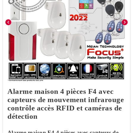
chevron_left
chevron_right
Alarme maison 4 pièces F4 avec
capteurs de mouvement infrarouge
contrôle accès RFID et caméras de
détection
Alarme maison F4 4 pièces avec capteurs de