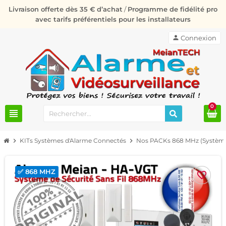
Livraison offerte dès 35 € d’achat
/
Programme de fidélité pro
avec tarifs préférentiels pour les installateurs
person
Connexion
0
view_headline
chevron_right
KITs Systèmes d'Alarme Connectés
chevron_right
Nos PACKs 868 MHz (Système
✅ 868 MHZ
favorite_border