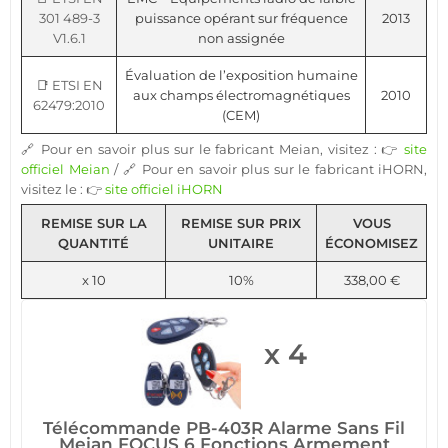
301 489-3
puissance opérant sur fréquence
2013
V1.6.1
non assignée
Évaluation de l’exposition humaine
📑 ETSI EN
aux champs électromagnétiques
2010
62479:2010
(CEM)
🔗 Pour en savoir plus sur le fabricant Meian, visitez : 👉
site
officiel Meian
/ 🔗 Pour en savoir plus sur le fabricant iHORN,
visitez le : 👉
site officiel iHORN
REMISE SUR LA
REMISE SUR PRIX
VOUS
QUANTITÉ
UNITAIRE
ÉCONOMISEZ
x 10
10%
338,00 €
x 4
Télécommande PB-403R Alarme Sans Fil
Meian FOCUS 6 Fonctions Armement