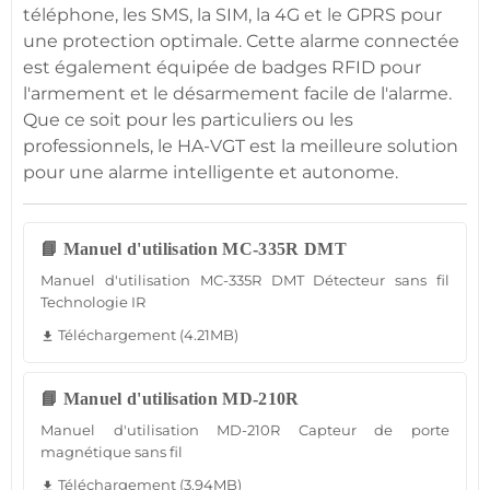
téléphone, les SMS, la SIM, la
4G
et le GPRS pour
une
protection
optimale. Cette
alarme
connectée
est également équipée de badges
RFID
pour
l'armement et le désarmement facile de l'
alarme
.
Que ce soit pour les particuliers ou les
professionnels, le
HA-VGT
est la meilleure solution
pour une
alarme
intelligente et autonome.
📘 Manuel d'utilisation MC-335R DMT
Manuel d'utilisation MC-335R DMT Détecteur sans fil
Technologie IR
Téléchargement (4.21MB)
file_download
📘 Manuel d'utilisation MD-210R
Manuel d'utilisation MD-210R Capteur de porte
magnétique sans fil
Téléchargement (3.94MB)
file_download