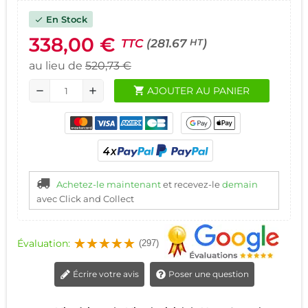
En Stock
check
338,00 €
TTC
(281.67
)
HT
au lieu de
520,73 €
shopping_cart
AJOUTER AU PANIER
remove
add
Achetez-le maintenant
et recevez-le
demain
avec Click and Collect
Évaluation:
(297)
Écrire votre avis
Poser une question