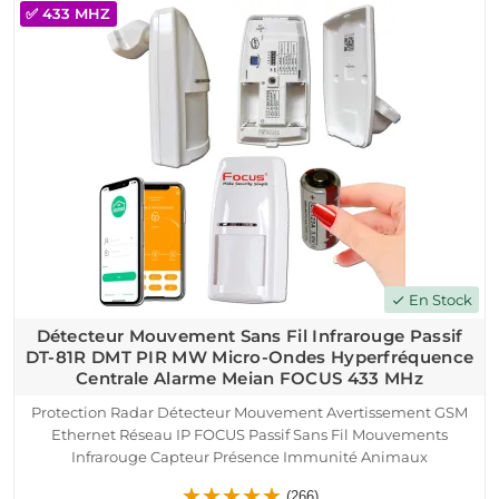
✅ 433 MHZ
En Stock
check
Détecteur Mouvement Sans Fil Infrarouge Passif
DT-81R DMT PIR MW Micro-Ondes Hyperfréquence
Centrale Alarme Meian FOCUS 433 MHz
Protection Radar Détecteur Mouvement Avertissement GSM
Ethernet Réseau IP FOCUS Passif Sans Fil Mouvements
Infrarouge Capteur Présence Immunité Animaux
Hyperfréquence Système Sécurité Connecté PIR
(266)