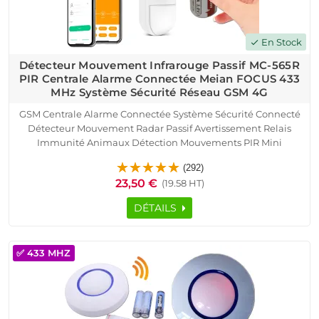
En Stock
check
Détecteur Mouvement Infrarouge Passif MC-565R
PIR Centrale Alarme Connectée Meian FOCUS 433
MHz Système Sécurité Réseau GSM 4G
GSM Centrale Alarme Connectée Système Sécurité Connecté
Détecteur Mouvement Radar Passif Avertissement Relais
Immunité Animaux Détection Mouvements PIR Mini
Pyroélectrique Infrarouge Ethernet ORIGINAL Meian Capteur
(292)
Présence FOCUS Sans Fil Protection
23,50 €
(19.58 HT)
DÉTAILS
✅ 433 MHZ