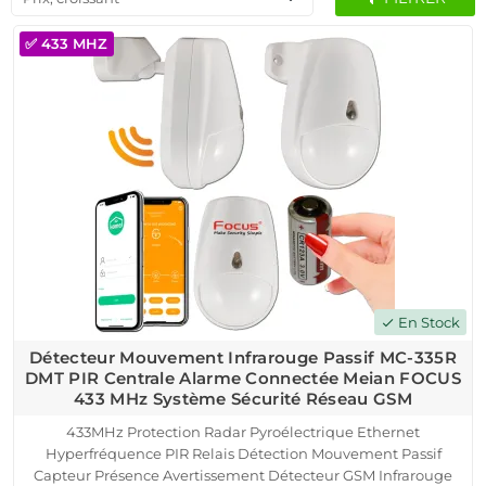
✅ 433 MHZ
En Stock
check
Détecteur Mouvement Infrarouge Passif MC-335R
DMT PIR Centrale Alarme Connectée Meian FOCUS
433 MHz Système Sécurité Réseau GSM
433MHz Protection Radar Pyroélectrique Ethernet
Hyperfréquence PIR Relais Détection Mouvement Passif
Capteur Présence Avertissement Détecteur GSM Infrarouge