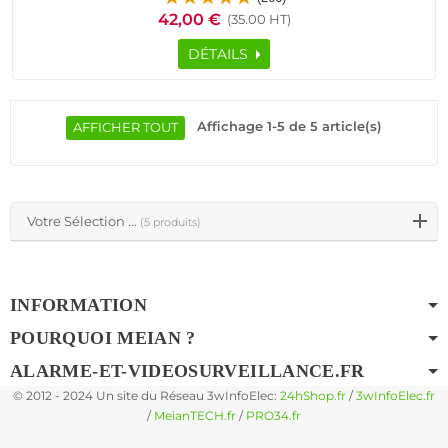
Pyroélectrique Relais Détection Centrale Alarme Connectée
42,00 €
(35.00 HT)
DÉTAILS
Affichage 1-5 de 5 article(s)
AFFICHER TOUT
Votre Sélection ...
(5 produits)
INFORMATION
POURQUOI MEIAN ?
ALARME-ET-VIDEOSURVEILLANCE.FR
© 2012 - 2024 Un site du Réseau 3wInfoElec:
24hShop.fr
/
3wInfoElec.fr
/
MeianTECH.fr
/
PRO34.fr