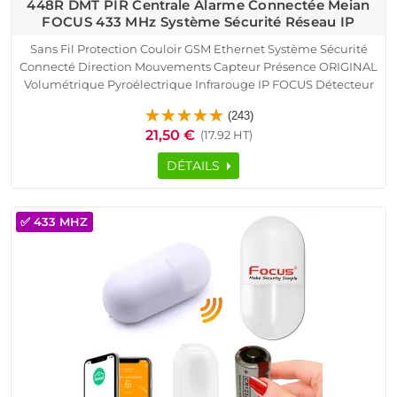
448R DMT PIR Centrale Alarme Connectée Meian
FOCUS 433 MHz Système Sécurité Réseau IP
Sans Fil Protection Couloir GSM Ethernet Système Sécurité
Connecté Direction Mouvements Capteur Présence ORIGINAL
Volumétrique Pyroélectrique Infrarouge IP FOCUS Détecteur
Mouvement PIR Centrale Alarme Connectée Détection
(243)
Vandalisme Immunité Animaux
21,50 €
(17.92 HT)
DÉTAILS
✅ 433 MHZ