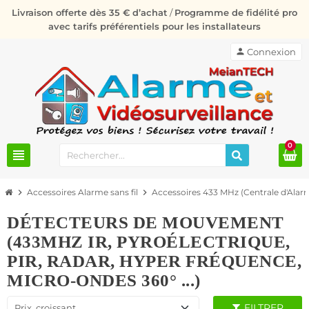
Livraison offerte dès 35 € d’achat
/
Programme de fidélité pro
avec tarifs préférentiels pour les installateurs
person
Connexion
0
view_headline
chevron_right
Accessoires Alarme sans fil
chevron_right
Accessoires 433 MHz (Centrale d'Al
DÉTECTEURS DE MOUVEMENT
(433MHZ IR, PYROÉLECTRIQUE,
PIR, RADAR, HYPER FRÉQUENCE,
MICRO-ONDES 360° ...)
FILTRER
Prix, croissant