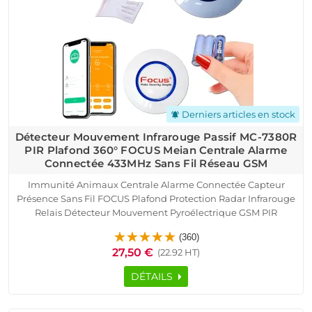
Derniers articles en stock
notifications_active
Détecteur Mouvement Infrarouge Passif MC-7380R
PIR Plafond 360° FOCUS Meian Centrale Alarme
Connectée 433MHz Sans Fil Réseau GSM
Immunité Animaux Centrale Alarme Connectée Capteur
Présence Sans Fil FOCUS Plafond Protection Radar Infrarouge
Relais Détecteur Mouvement Pyroélectrique GSM PIR
Système Sécurité Connecté Ethernet IP Réseau Détection
(360)
Mouvements 360° Avertissement Passif
27,50 €
(22.92 HT)
DÉTAILS