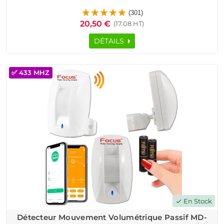
Sans Fil Immunité Animaux FOCUS Centrale Alarme
(301)
Connectée Système Sécurité Connecté
20,50 €
(17.08 HT)
DÉTAILS
✅ 433 MHZ
En Stock
check
Détecteur Mouvement Volumétrique Passif MD-