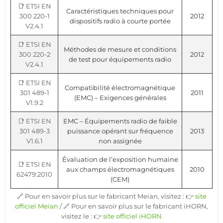
📑 ETSI EN
Caractéristiques techniques pour
300 220-1
2012
dispositifs radio à courte portée
V2.4.1
📑 ETSI EN
Méthodes de mesure et conditions
300 220-2
2012
de test pour équipements radio
V2.4.1
📑 ETSI EN
Compatibilité électromagnétique
301 489-1
2011
(EMC) – Exigences générales
V1.9.2
📑 ETSI EN
EMC – Équipements radio de faible
301 489-3
puissance opérant sur fréquence
2013
V1.6.1
non assignée
Évaluation de l’exposition humaine
📑 ETSI EN
aux champs électromagnétiques
2010
62479:2010
(CEM)
🔗 Pour en savoir plus sur le fabricant Meian, visitez : 👉
site
officiel Meian
/ 🔗 Pour en savoir plus sur le fabricant iHORN,
visitez le : 👉
site officiel iHORN