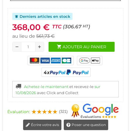
Derniers articles en stock
notifications_active
368,00 €
TTC
(306.67
)
HT
au lieu de
561,73 €
shopping_cart
AJOUTER AU PANIER
remove
add
Achetez-le maintenant
et recevez-le
sur
10/08/2026
avec Click and Collect
Évaluation:
(321)
Écrire votre avis
Poser une question