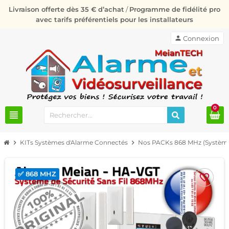
Livraison offerte dès 35 € d’achat
/
Programme de fidélité pro
avec tarifs préférentiels pour les installateurs
person
Connexion
0
view_headline
chevron_right
KITs Systèmes d'Alarme Connectés
chevron_right
Nos PACKs 868 MHz (Système
✅ 868 MHZ
favorite_border