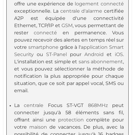
offre une expérience de
logement
connecté
exceptionnelle. La
centrale d'alarme
certifiée
A2P est équipée d'une connectivité
Ethernet, TCP/IP et
GSM
, vous permettant de
rester
connecté
en permanence. Vous
pouvez recevoir des alertes en temps réel sur
votre
smartphone
grâce à l'
application
Smart
Security
ou
ST-Panel
pour
Android
et
iOS
.
L'installation est simple et
sans abonnement
,
et vous pouvez sélectionner la méthode de
notification la plus appropriée pour chaque
situation, que ce soit par appel vocal, SMS ou
email.
La
centrale
Focus ST-VGT
868MHz
peut
connecter jusqu'à 58 éléments sans fil,
offrant ainsi une
protection
complète pour
votre
maison
de vacances. De plus, avec la
possibilité de connecter jusqu'à 16 badges