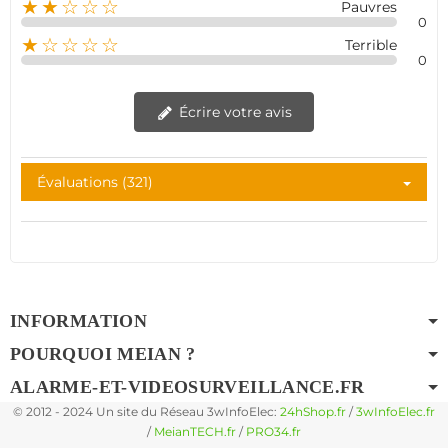
★★☆☆☆
Pauvres
0
★☆☆☆☆
Terrible
0
Écrire votre avis
Évaluations (321)
INFORMATION
POURQUOI MEIAN ?
ALARME-ET-VIDEOSURVEILLANCE.FR
© 2012 - 2024 Un site du Réseau 3wInfoElec:
24hShop.fr
/
3wInfoElec.fr
/
MeianTECH.fr
/
PRO34.fr