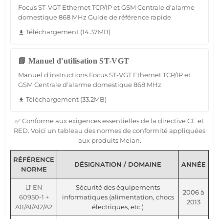
Focus ST-VGT Ethernet TCP/IP et GSM Centrale d'alarme
domestique 868 MHz Guide de référence rapide
Téléchargement (14.37MB)
file_download
📘 Manuel d'utilisation ST-VGT
Manuel d'instructions Focus ST-VGT Ethernet TCP/IP et
GSM Centrale d'alarme domestique 868 MHz
Téléchargement (33.2MB)
file_download
✅ Conforme aux exigences essentielles de la directive CE et
RED. Voici un tableau des normes de conformité appliquées
aux produits Meian.
RÉFÉRENCE
DÉSIGNATION / DOMAINE
ANNÉE
NORME
📑 EN
Sécurité des équipements
2006 à
60950-1 +
informatiques (alimentation, chocs
2013
A11/A1/A12/A2
électriques, etc.)