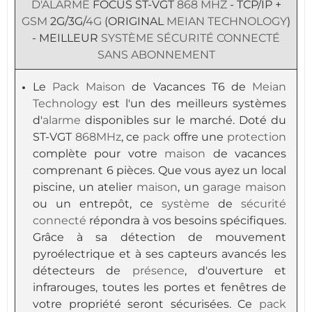
D'ALARME
FOCUS ST-VGT
868 MHZ
- TCP/IP +
GSM
2G/3G/
4G
(ORIGINAL
MEIAN TECHNOLOGY
)
- MEILLEUR
SYSTÈME
SÉCURITÉ
CONNECTÉ
SANS ABONNEMENT
Le
Pack
Maison
de Vacances T6 de
Meian
Technology
est l'un des meilleurs systèmes
d'
alarme
disponibles sur le marché. Doté du
ST-VGT
868MHz
, ce
pack
offre une
protection
complète pour votre
maison
de vacances
comprenant 6 pièces. Que vous ayez un local
piscine, un atelier
maison
, un
garage
maison
ou un entrepôt, ce
système
de
sécurité
connecté
répondra à vos besoins spécifiques.
Grâce à sa détection de mouvement
pyroélectrique et à ses capteurs avancés les
détecteurs de
présence
, d'ouverture et
infrarouges, toutes les portes et fenêtres de
votre propriété seront sécurisées. Ce
pack