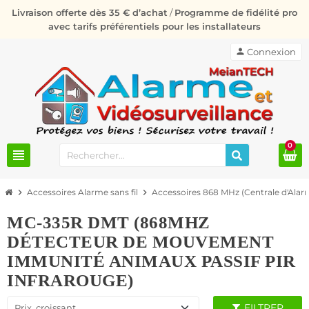
Livraison offerte dès 35 € d’achat
/
Programme de fidélité pro
avec tarifs préférentiels pour les installateurs
person
Connexion
0
view_headline
chevron_right
Accessoires Alarme sans fil
chevron_right
Accessoires 868 MHz (Centrale d'Al
MC-335R DMT (868MHZ
DÉTECTEUR DE MOUVEMENT
IMMUNITÉ ANIMAUX PASSIF PIR
INFRAROUGE)
FILTRER
Prix, croissant