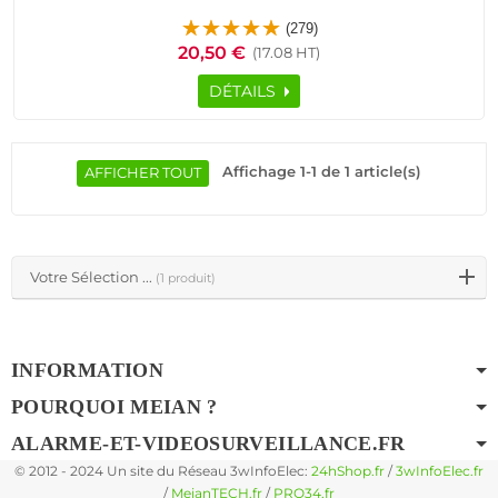
Pyroélectrique Relais Détection Mouvements PIR Centrale
(279)
Alarme Connectée Capteur Présence
20,50 €
(17.08 HT)
DÉTAILS
Affichage 1-1 de 1 article(s)
AFFICHER TOUT
Votre Sélection ...
(1 produit)
INFORMATION
POURQUOI MEIAN ?
ALARME-ET-VIDEOSURVEILLANCE.FR
© 2012 - 2024 Un site du Réseau 3wInfoElec:
24hShop.fr
/
3wInfoElec.fr
/
MeianTECH.fr
/
PRO34.fr