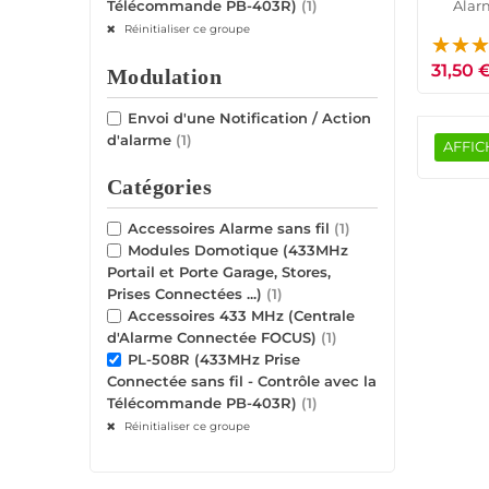
Alar
Télécommande PB-403R)
(1)
Domotiq
Réinitialiser ce groupe
31,50 
Modulation
Envoi d'une Notification / Action
d'alarme
(1)
AFFIC
Catégories
Accessoires Alarme sans fil
(1)
Modules Domotique (433MHz
Portail et Porte Garage, Stores,
Prises Connectées ...)
(1)
Accessoires 433 MHz (Centrale
d'Alarme Connectée FOCUS)
(1)
PL-508R (433MHz Prise
Connectée sans fil - Contrôle avec la
Télécommande PB-403R)
(1)
Réinitialiser ce groupe