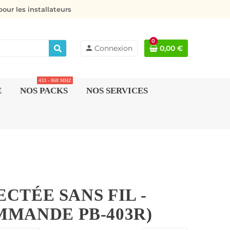
our les installateurs
0
person
Connexion
0,00 €
433 - 868 MHZ
E
NOS PACKS
NOS SERVICES
CTÉE SANS FIL -
MANDE PB-403R)