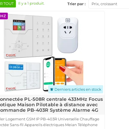
Il y a 1 produit.
R TOUT
Trier par :
Prix, croissant
MHZ
Derniers articles en stock
notifications_active
Connectée PL-508R centrale 433MHz Focus
tique Maison Pilotable à distance avec
commande PB-403R Système Alarme 4G
ller Logement GSM IP PB-403R Universelle Chauffage
ctée Sans-fil Appareils électriques Meian Téléphone