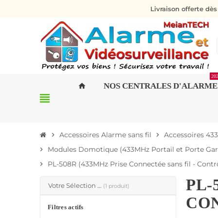
Livraison offerte dè
20
NOS CENTRALES D'ALARME
home
view_headline
Accessoires Alarme sans fil
Accessoires 43
chevron_right
chevron_right
Modules Domotique (433MHz Portail et Porte Garag
chevron_right
PL-508R (433MHz Prise Connectée sans fil - Cont
chevron_right
PL-
Votre Sélection ...
(1 produit)
CON
Filtres actifs