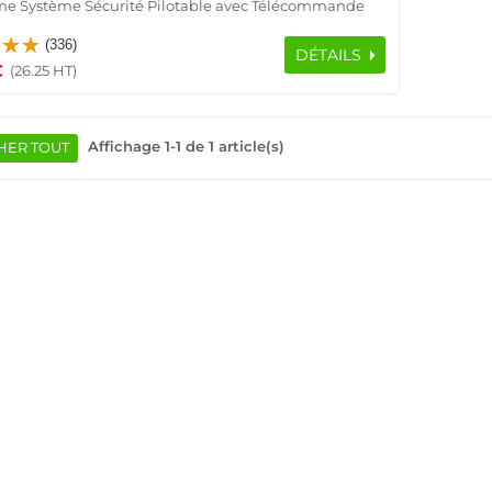
me Système Sécurité Pilotable avec Télécommande
ue Maison Port USB Connexion à distance Protection
(336)
4G Application Mobile Prise
DÉTAILS
€
(26.25 HT)
Affichage 1-1 de 1 article(s)
HER TOUT