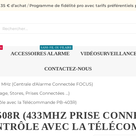
s 35 € d’achat
/
Programme de fidélité pro avec tarifs préférentiels p
26
SANS FIL OU FILAIRE
ACCESSOIRES ALARME
VIDÉOSURVEILLANC
CONTACTEZ-NOUS
3 MHz (Centrale d'Alarme Connectée FOCUS)
e, Stores, Prises Connectées ...)
rôle avec la Télécommande PB-403R)
508R (433MHZ PRISE CONNE
TRÔLE AVEC LA TÉLÉCOM