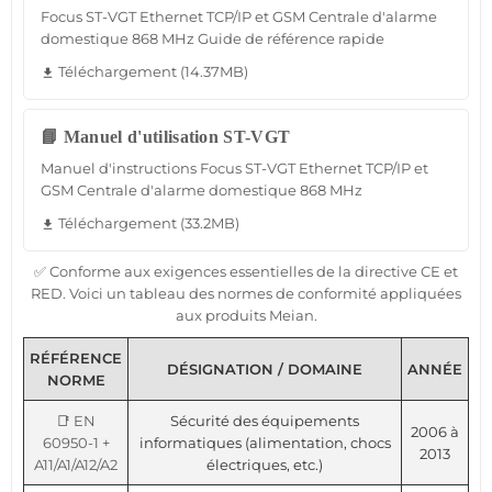
Focus ST-VGT Ethernet TCP/IP et GSM Centrale d'alarme
domestique 868 MHz Guide de référence rapide
Téléchargement (14.37MB)
file_download
📘 Manuel d'utilisation ST-VGT
Manuel d'instructions Focus ST-VGT Ethernet TCP/IP et
GSM Centrale d'alarme domestique 868 MHz
Téléchargement (33.2MB)
file_download
✅ Conforme aux exigences essentielles de la directive CE et
RED. Voici un tableau des normes de conformité appliquées
aux produits Meian.
RÉFÉRENCE
DÉSIGNATION / DOMAINE
ANNÉE
NORME
📑 EN
Sécurité des équipements
2006 à
60950-1 +
informatiques (alimentation, chocs
2013
A11/A1/A12/A2
électriques, etc.)