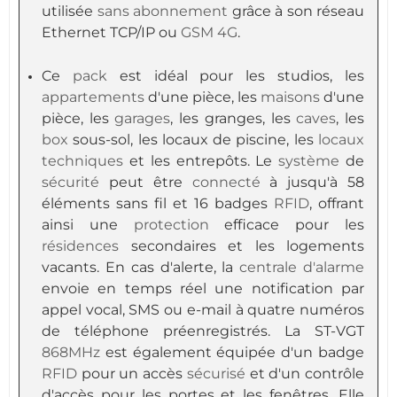
utilisée
sans abonnement
grâce à son réseau
Ethernet TCP/IP ou
GSM
4G
.
Ce
pack
est idéal pour les studios, les
appartements
d'une pièce, les
maisons
d'une
pièce, les
garages
, les granges, les
caves
, les
box
sous-sol, les locaux de piscine, les
locaux
techniques
et les entrepôts. Le
système
de
sécurité
peut être
connecté
à jusqu'à 58
éléments sans fil et 16 badges
RFID
, offrant
ainsi une
protection
efficace pour les
résidences
secondaires et les logements
vacants. En cas d'alerte, la
centrale d'alarme
envoie en temps réel une notification par
appel vocal, SMS ou e-mail à quatre numéros
de téléphone préenregistrés. La ST-VGT
868MHz
est également équipée d'un badge
RFID
pour un accès
sécurisé
et d'un contrôle
d'accès pour les portes et les fenêtres. Elle