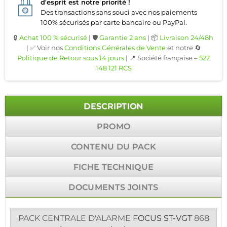
d'esprit est notre priorité !
Des transactions sans souci avec nos paiements
100% sécurisés par carte bancaire ou PayPal.
🔒
Achat 100 % sécurisé
| 🛡️
Garantie 2 ans
| 📦
Livraison 24/48h
| ✅ Voir nos
Conditions Générales de Vente
et notre 🔄
Politique de Retour sous 14 jours
| 📍 Société française –
522
148 121 RCS
DESCRIPTION
PROMO
CONTENU DU PACK
FICHE TECHNIQUE
DOCUMENTS JOINTS
PACK
CENTRALE D'ALARME
FOCUS ST-VGT
868