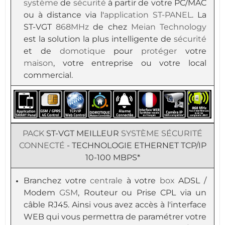
système
de
sécurité
à partir de votre PC/MAC
ou à distance via l'
application
ST-PANEL
. La
ST-VGT
868MHz
de chez
Meian Technology
est la solution la plus intelligente de
sécurité
et de
domotique
pour
protéger
votre
maison
, votre entreprise ou votre local
commercial.
PACK
ST-VGT MEILLEUR
SYSTÈME
SÉCURITÉ
CONNECTÉ
- TECHNOLOGIE ETHERNET TCP/IP
10-100 MBPS*
Branchez votre
centrale
à votre
box
ADSL /
Modem
GSM
, Routeur ou Prise CPL via un
câble RJ45. Ainsi vous avez accès à l'interface
WEB qui vous permettra de paramétrer votre