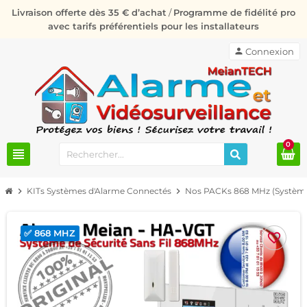
Livraison offerte dès 35 € d’achat
/
Programme de fidélité pro
avec tarifs préférentiels pour les installateurs
person
Connexion
0
view_headline
chevron_right
KITs Systèmes d'Alarme Connectés
chevron_right
Nos PACKs 868 MHz (Système
✅ 868 MHZ
favorite_border