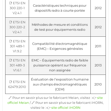
📑 ETSI EN
Caractéristiques techniques pour
300 220-1
2012
dispositifs radio à courte portée
V2.4.1
📑 ETSI EN
Méthodes de mesure et conditions
300 220-2
2012
de test pour équipements radio
V2.4.1
📑 ETSI EN
Compatibilité électromagnétique
301 489-1
2011
(EMC) – Exigences générales
V1.9.2
📑 ETSI EN
EMC – Équipements radio de faible
301 489-3
puissance opérant sur fréquence
2013
V1.6.1
non assignée
Évaluation de l’exposition humaine
📑 ETSI EN
aux champs électromagnétiques
2010
62479:2010
(CEM)
🔗 Pour en savoir plus sur le fabricant Meian, visitez : 👉
site
officiel Meian
/ 🔗 Pour en savoir plus sur le fabricant iHORN,
visitez le : 👉
site officiel iHORN