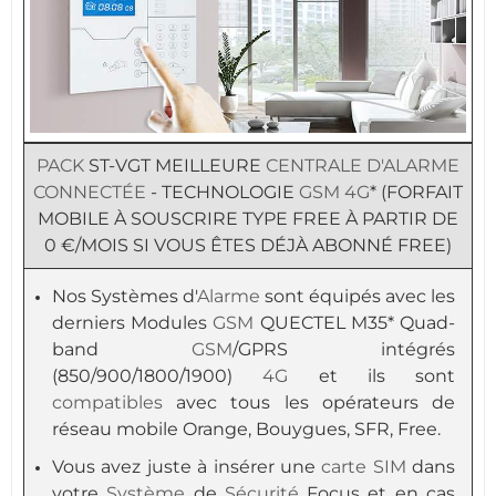
PACK
ST-VGT MEILLEURE
CENTRALE D'ALARME
CONNECTÉE
- TECHNOLOGIE
GSM
4G
* (FORFAIT
MOBILE À SOUSCRIRE TYPE FREE À PARTIR DE
0 €/MOIS SI VOUS ÊTES DÉJÀ ABONNÉ FREE)
Nos Systèmes d'
Alarme
sont équipés avec les
derniers Modules
GSM
QUECTEL M35* Quad-
band
GSM
/GPRS intégrés
(850/900/1800/1900)
4G
et ils sont
compatibles
avec tous les opérateurs de
réseau mobile Orange, Bouygues, SFR, Free.
Vous avez juste à insérer une
carte SIM
dans
votre
Système
de
Sécurité
Focus et en cas