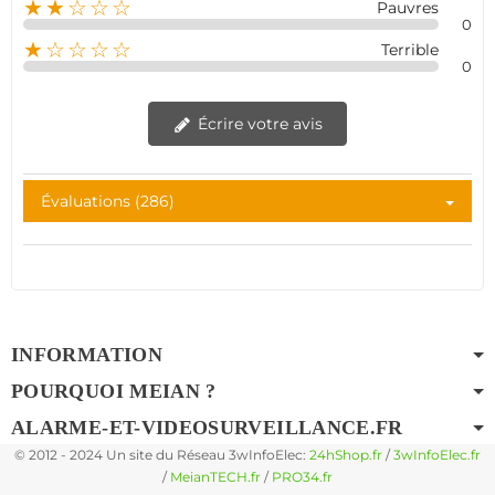
★★☆☆☆
Pauvres
0
★☆☆☆☆
Terrible
0
Écrire votre avis
Évaluations (286)
INFORMATION
POURQUOI MEIAN ?
ALARME-ET-VIDEOSURVEILLANCE.FR
© 2012 - 2024 Un site du Réseau 3wInfoElec:
24hShop.fr
/
3wInfoElec.fr
/
MeianTECH.fr
/
PRO34.fr