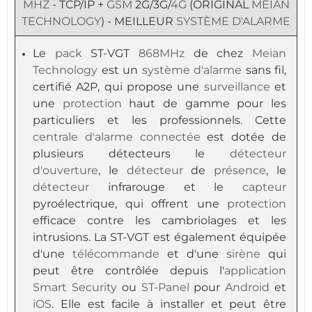
MHZ
- TCP/IP +
GSM
2G/3G/
4G
(ORIGINAL
MEIAN
TECHNOLOGY
) - MEILLEUR
SYSTÈME D'ALARME
Le
pack
ST-VGT
868MHz
de chez
Meian
Technology
est un
système d'alarme
sans fil,
certifié A2P, qui propose une
surveillance
et
une
protection
haut de gamme pour les
particuliers et les professionnels. Cette
centrale d'alarme
connectée
est dotée de
plusieurs détecteurs le
détecteur
d'ouverture
, le
détecteur
de
présence
, le
détecteur
infrarouge et le
capteur
pyroélectrique, qui offrent une
protection
efficace contre les cambriolages et les
intrusions. La ST-VGT est également équipée
d'une
télécommande
et d'une
sirène
qui
peut être contrôlée depuis l'
application
Smart Security
ou
ST-Panel
pour
Android
et
iOS
. Elle est facile à installer et peut être