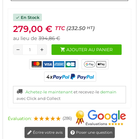
En Stock
check
279,00 €
TTC
(232.50
)
HT
au lieu de
394,86 €
shopping_cart
AJOUTER AU PANIER
remove
add
Achetez-le maintenant
et recevez-le
demain
avec Click and Collect
Évaluation:
(286)
Écrire votre avis
Poser une question