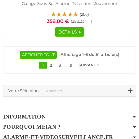
Garage Sous-Sol Alarme Détection Mouvement
Pyroélectrique Contrôle Accès RFID Protection Infrarouge
(256)
Présence Capteur Porte Fenêtre Télécommande
358,00 €
(298.33 HT)
DÉTAILS
Affichage 1-6 de 51 article(s)
AFFICHER TOUT
…
1
2
3
9
navigate_next
SUIVANT
Votre Sélection ...
(51 produits)
INFORMATION
POURQUOI MEIAN ?
ALARME-ET-VIDEOSURVEILLANCE.FR