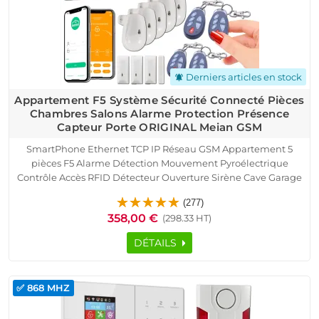
Derniers articles en stock
notifications_active
Appartement F5 Système Sécurité Connecté Pièces
Chambres Salons Alarme Protection Présence
Capteur Porte ORIGINAL Meian GSM
SmartPhone Ethernet TCP IP Réseau GSM Appartement 5
pièces F5 Alarme Détection Mouvement Pyroélectrique
Contrôle Accès RFID Détecteur Ouverture Sirène Cave Garage
Sous-Sol Logement Connecté Protection Infrarouge Présence
(277)
Capteur Porte Fenêtre Télécommande
358,00 €
(298.33 HT)
DÉTAILS
✅ 868 MHZ