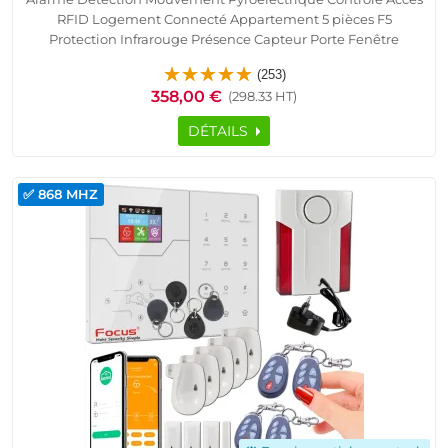
RFID Logement Connecté Appartement 5 pièces F5
Protection Infrarouge Présence Capteur Porte Fenêtre
Télécommande Cave Garage Sous-Sol Détecteur Ouverture
(253)
Sirène SmartPhone Ethernet TCP IP Réseau GSM
358,00 €
(298.33 HT)
DÉTAILS
✅ 868 MHZ