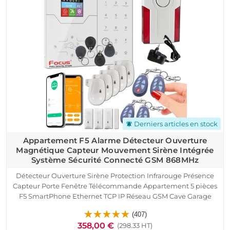
Derniers articles en stock
notifications_active
Appartement F5 Alarme Détecteur Ouverture
Magnétique Capteur Mouvement Sirène Intégrée
Système Sécurité Connecté GSM 868MHz
Détecteur Ouverture Sirène Protection Infrarouge Présence
Capteur Porte Fenêtre Télécommande Appartement 5 pièces
F5 SmartPhone Ethernet TCP IP Réseau GSM Cave Garage
Sous-Sol Alarme Détection Mouvement Pyroélectrique
(407)
Contrôle Accès RFID Logement Connecté
358,00 €
(298.33 HT)