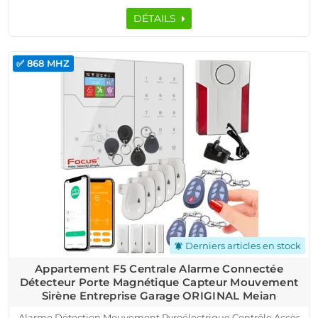
DÉTAILS
✅ 868 MHZ
Derniers articles en stock
notifications_active
Appartement F5 Centrale Alarme Connectée
Détecteur Porte Magnétique Capteur Mouvement
Sirène Entreprise Garage ORIGINAL Meian
Alarme Détection Mouvement Pyroélectrique Contrôle Accès