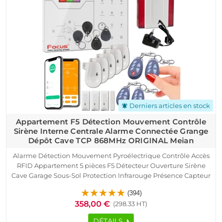
Derniers articles en stock
notifications_active
Appartement F5 Détection Mouvement Contrôle
Sirène Interne Centrale Alarme Connectée Grange
Dépôt Cave TCP 868MHz ORIGINAL Meian
Alarme Détection Mouvement Pyroélectrique Contrôle Accès
RFID Appartement 5 pièces F5 Détecteur Ouverture Sirène
Cave Garage Sous-Sol Protection Infrarouge Présence Capteur
Porte Fenêtre Télécommande SmartPhone Ethernet TCP IP
(394)
Réseau GSM Logement Connecté
358,00 €
(298.33 HT)
DÉTAILS