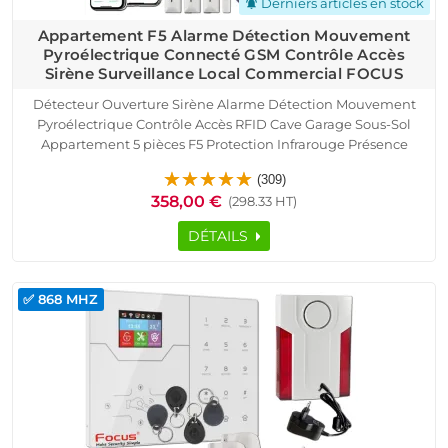
Derniers articles en stock
notifications_active
Appartement F5 Alarme Détection Mouvement
Pyroélectrique Connecté GSM Contrôle Accès
Sirène Surveillance Local Commercial FOCUS
Détecteur Ouverture Sirène Alarme Détection Mouvement
Pyroélectrique Contrôle Accès RFID Cave Garage Sous-Sol
Appartement 5 pièces F5 Protection Infrarouge Présence
Capteur Porte Fenêtre Télécommande Logement Connecté
(309)
SmartPhone Ethernet TCP IP Réseau GSM
358,00 €
(298.33 HT)
DÉTAILS
✅ 868 MHZ