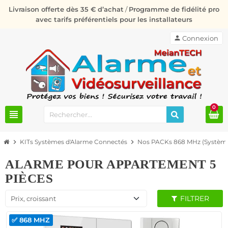
Livraison offerte dès 35 € d’achat
/
Programme de fidélité pro
avec tarifs préférentiels pour les installateurs
person
Connexion
0
view_headline
chevron_right
KITs Systèmes d'Alarme Connectés
chevron_right
Nos PACKs 868 MHz (Système
ALARME POUR APPARTEMENT 5
PIÈCES
FILTRER
Prix, croissant
✅ 868 MHZ