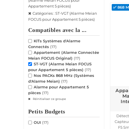
(Alarme Meian FOCUS pour
Appartement 5 pièces)
✅ 868 
Catégories : ST-VGT (Alarme Meian
FOCUS pour Appartement 5 pièces)
Compatibles avec la ...
KITs Systèmes d'Alarme
Connectés
(17)
Appartement (Alarme Connectée
Meian FOCUS Original)
(17)
ST-VGT (Alarme Meian FOCUS
pour Appartement 5 pièces)
(17)
Nos PACKs 868 MHz (Systèmes
d'Alarme Meian)
(17)
Alarme pour Appartement 5
Appa
pièces
(17)
Ma
Réinitialiser ce groupe
Int
Petits Budgets
Détect
Capteu
OUI
(17)
F5 Sm