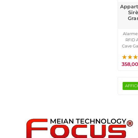
Appart
Sir
Gra
Alarme
RFID 
Cave Ga
Porte 
358,00
AFFIC