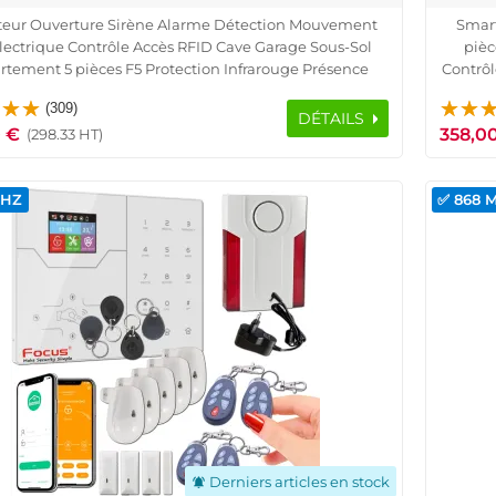
teur Ouverture Sirène Alarme Détection Mouvement
Smar
lectrique Contrôle Accès RFID Cave Garage Sous-Sol
pièc
tement 5 pièces F5 Protection Infrarouge Présence
Contrôl
r Porte Fenêtre Télécommande Logement Connecté
Sous-S
(309)
SmartPhone Ethernet TCP IP Réseau GSM
DÉTAILS
 €
358,0
(298.33 HT)
MHZ
✅ 868 
Derniers articles en stock
notifications_active