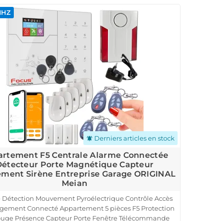
MHZ
Derniers articles en stock
notifications_active
rtement F5 Centrale Alarme Connectée
étecteur Porte Magnétique Capteur
ment Sirène Entreprise Garage ORIGINAL
Meian
 Détection Mouvement Pyroélectrique Contrôle Accès
gement Connecté Appartement 5 pièces F5 Protection
rouge Présence Capteur Porte Fenêtre Télécommande