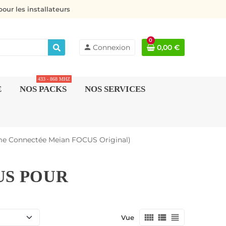
our les installateurs
0
person
Connexion
0,00 €
433 - 868 MHZ
E
NOS PACKS
NOS SERVICES
me Connectée Meian FOCUS Original)
US POUR
view_comfy
view_list
view_headline
Vue