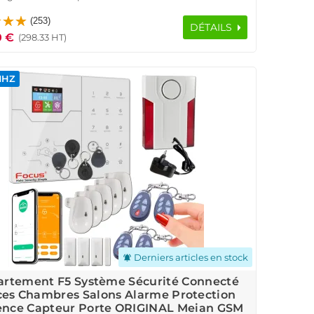
ave Garage Sous-Sol Détecteur Ouverture Sirène
(253)
SmartPhone Ethernet TCP IP Réseau GSM
DÉTAILS
0 €
(298.33 HT)
MHZ
Derniers articles en stock
notifications_active
rtement F5 Système Sécurité Connecté
ces Chambres Salons Alarme Protection
ence Capteur Porte ORIGINAL Meian GSM