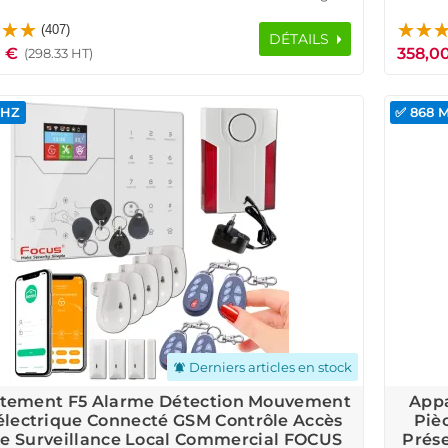
-Sol Alarme Détection Mouvement Pyroélectrique
C
(407)
Contrôle Accès RFID Logement Connecté
DÉTAILS
 €
358,0
(298.33 HT)
MHZ
✅ 868 
Derniers articles en stock
notifications_active
tement F5 Alarme Détection Mouvement
Appa
électrique Connecté GSM Contrôle Accès
Piè
ne Surveillance Local Commercial FOCUS
Prés