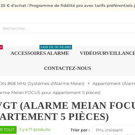
s 35 € d’achat
/
Programme de fidélité pro avec tarifs préférentiels p
26
SANS FIL OU FILAIRE
ACCESSOIRES ALARME
VIDÉOSURVEILLANC
CONTACTEZ-NOUS
Ks 868 MHz (Systèmes d'Alarme Meian)
Appartement (Alar
chevron_right
arme Meian FOCUS pour Appartement 5 pièces)
VGT (ALARME MEIAN FOC
ARTEMENT 5 PIÈCES)
Il y a 17 produits.
R TOUT
Trier par :
Prix, croissant