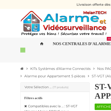
Livraison offerte dè
20
NOS CENTRALES D'ALARME
home
view_headline
KITs Systèmes d'Alarme Connectés
Nos PAC
chevron_right
chevron_right
Alarme pour Appartement 5 pièces
ST-VGT (Al
chevron_right
chevron_right
ST-
Votre Sélection ...
(17 produits)
APP
Filtres actifs
Compatibles avec la ... : ST-VGT
AFFICHE