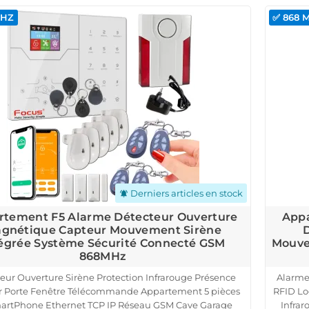
MHZ
✅ 868 
Derniers articles en stock
notifications_active
rtement F5 Alarme Détecteur Ouverture
Appa
gnétique Capteur Mouvement Sirène
D
égrée Système Sécurité Connecté GSM
Mouve
868MHz
eur Ouverture Sirène Protection Infrarouge Présence
Alarme
r Porte Fenêtre Télécommande Appartement 5 pièces
RFID Lo
artPhone Ethernet TCP IP Réseau GSM Cave Garage
Infra