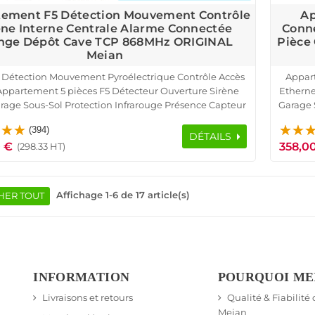
ement F5 Détection Mouvement Contrôle
Ap
ène Interne Centrale Alarme Connectée
Conn
nge Dépôt Cave TCP 868MHz ORIGINAL
Pièce
Meian
 Détection Mouvement Pyroélectrique Contrôle Accès
Appar
Appartement 5 pièces F5 Détecteur Ouverture Sirène
Etherne
rage Sous-Sol Protection Infrarouge Présence Capteur
Garage 
Fenêtre Télécommande SmartPhone Ethernet TCP IP
Contrô
(394)
Réseau GSM Logement Connecté
DÉTAILS
 €
358,0
(298.33 HT)
Affichage 1-6 de 17 article(s)
HER TOUT
INFORMATION
POURQUOI ME
Livraisons et retours
Qualité & Fiabilité
Meian