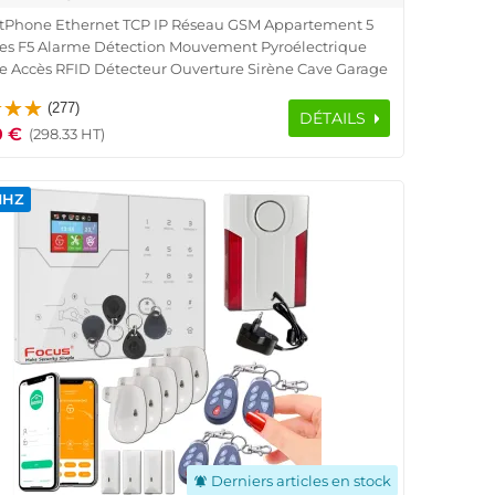
tPhone Ethernet TCP IP Réseau GSM Appartement 5
es F5 Alarme Détection Mouvement Pyroélectrique
e Accès RFID Détecteur Ouverture Sirène Cave Garage
ol Logement Connecté Protection Infrarouge Présence
(277)
Capteur Porte Fenêtre Télécommande
DÉTAILS
0 €
(298.33 HT)
MHZ
Derniers articles en stock
notifications_active