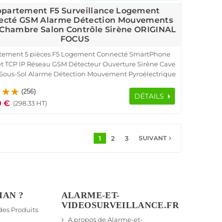
partement F5 Surveillance Logement
ecté GSM Alarme Détection Mouvements
 Chambre Salon Contrôle Sirène ORIGINAL
FOCUS
tement 5 pièces F5 Logement Connecté SmartPhone
t TCP IP Réseau GSM Détecteur Ouverture Sirène Cave
Sous-Sol Alarme Détection Mouvement Pyroélectrique
le Accès RFID Protection Infrarouge Présence Capteur
(256)
Porte Fenêtre Télécommande
DÉTAILS
0 €
(298.33 HT)
1
2
3
navigate_next
SUIVANT
IAN ?
ALARME-ET-
VIDEOSURVEILLANCE.FR
 des Produits
A propos de Alarme-et-