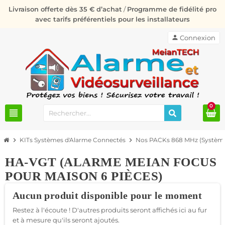
Livraison offerte dès 35 € d’achat
/
Programme de fidélité pro
avec tarifs préférentiels pour les installateurs
person
Connexion
0
view_headline
chevron_right
KITs Systèmes d'Alarme Connectés
chevron_right
Nos PACKs 868 MHz (Système
HA-VGT (ALARME MEIAN FOCUS
POUR MAISON 6 PIÈCES)
Aucun produit disponible pour le moment
Restez à l'écoute ! D'autres produits seront affichés ici au fur
et à mesure qu'ils seront ajoutés.